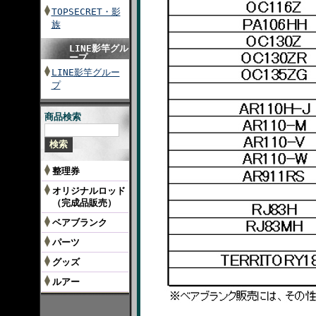
TOPSECRET・影
族
LINE影竿グル
ープ
LINE影竿グルー
プ
商品検索
整理券
オリジナルロッド
（完成品販売）
ベアブランク
パーツ
グッズ
ルアー