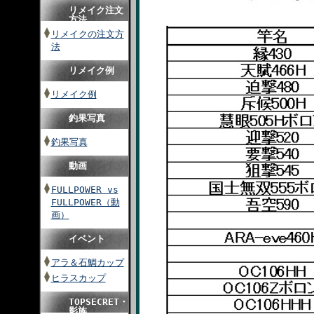
リメイク注文
方法
リメイクの注文方
法
リメイク例
リメイク例
釣果写真
釣果写真
動画
FULLPOWER vs
FULLPOWER（動
画）
イベント
アラ＆石鯛カップ
ヒラスカップ
TOPSECRET・
影族