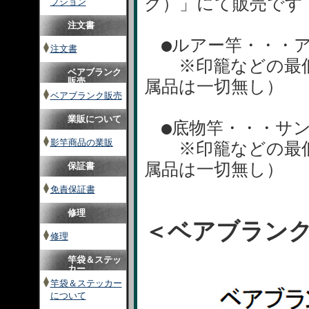
ク）」にて販売です
プション
注文書
●ルアー竿・・・ア
注文書
※印籠などの最低
ベアブランク
販売
属品は一切無し）
ベアブランク販売
業販について
●底物竿・・・サン
影竿商品の業販
※印籠などの最低
属品は一切無し）
保証書
免責保証書
修理
＜ベアブラン
修理
竿袋＆ステッ
カー
竿袋＆ステッカー
について