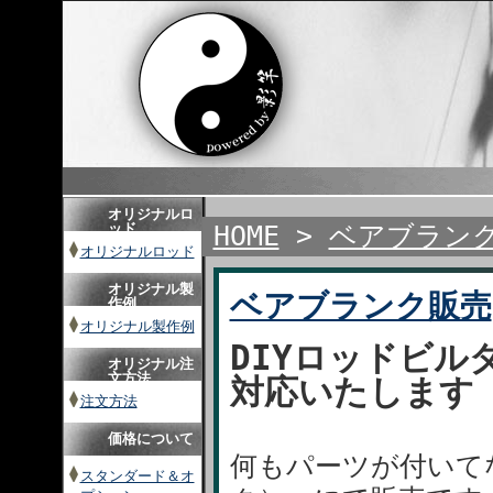
オリジナルロ
ッド
HOME
>
ベアブラン
オリジナルロッド
オリジナル製
ベアブランク販売
作例
オリジナル製作例
DIYロッドビ
オリジナル注
文方法
対応いたします
注文方法
価格について
何もパーツが付いて
スタンダード＆オ