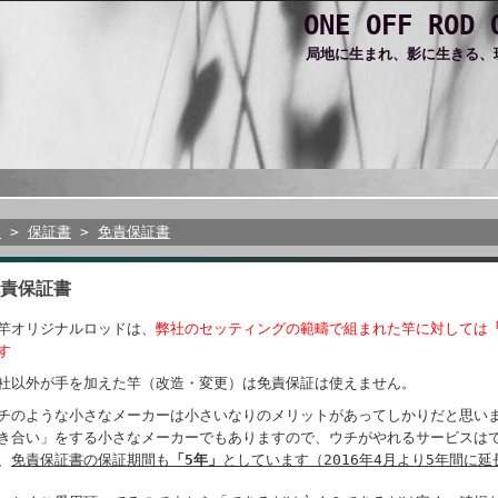
ONE OFF ROD
局地に生まれ、影に生きる、
E
>
保証書
>
免責保証書
責保証書
竿オリジナルロッドは、
弊社のセッティングの範疇で
組まれた竿に対しては
す
社以外が手を加えた竿（改造・変更）は免責保証は使えません。
チのような小さなメーカーは小さいなりのメリットがあってしかりだと思い
き合い」をする小さなメーカーでもありますので、ウチがやれるサービスは
、
免責保証書の保証期間も
「5年」
としています（2016年4月より5年間に延