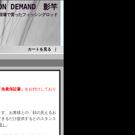
 ON DEMAND 影竿
現場で育ったフィッシングロッド
カートを見る
｜
「免責保証書」
をお付けしており
ます。お客様との「顔の見えるお
できるだけ提供するとのスタンス
長）
。