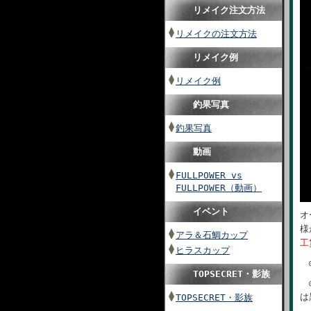
リメイク注文方法
リメイクの注文方法
リメイク例
リメイク例
釣果写真
釣果写真
動画
FULLPOWER vs
FULLPOWER（動画）
イベント
オ
様
アラ＆石鯛カップ
工
ヒラスカップ
◎
TOPSECRET・影族
◎
は
TOPSECRET・影族