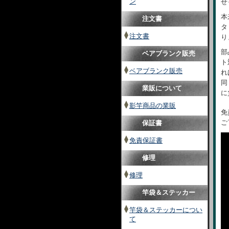
ン
せ
本
注文書
タ
注文書
り
部
ベアブランク販売
ト
ベアブランク販売
れ
同
業販について
に
影竿商品の業販
免
ご
保証書
免責保証書
修理
修理
竿袋＆ステッカー
竿袋＆ステッカーについ
て