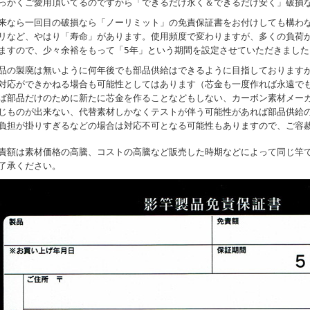
っかくご愛用頂いてるのですから「できるだけ永く＆できるだけ安く」破損
来なら一回目の破損なら「ノーリミット」の免責保証書をお付けしても構わ
リなど、やはり「寿命」があります。使用頻度で変わりますが、多くの負荷
ますので、少々余裕をもって「5年」という期間を設定させていただきました
品の製廃は無いように何年後でも部品供給はできるように目指しております
対応ができかねる場合も可能性としてはあります（芯金も一度作れば永遠で
ば部品だけのために新たに芯金を作ることなどもしない、カーボン素材メー
じものが出来ない、代替素材しかなくテストが伴う可能性があれば部品供給
負担が掛りすぎるなどの場合は対応不可となる可能性もありますので、ご容
責額は素材価格の高騰、コストの高騰など販売した時期などによって同じ竿
了承ください。