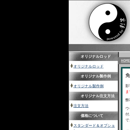
オリジナルロッド
HOM
オリジナルロッド
免
オリジナル製作例
影
オリジナル製作例
ま
オリジナル注文方法
弊
注文方法
ウ
付
価格について
で
スタンダード＆オプショ