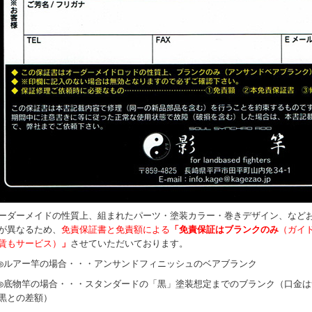
ーダーメイドの性質上、組まれたパーツ・塗装カラー・巻きデザイン、など
が異なるため、
免責保証書と免責額による
「免責保証はブランクのみ
（ガイ
賃もサービス）
」
させていただいております。
ルアー竿の場合・・・アンサンドフィニッシュのベアブランク
底物竿の場合・・・スタンダードの「黒」塗装想定までのブランク（口金は
黒との差額）