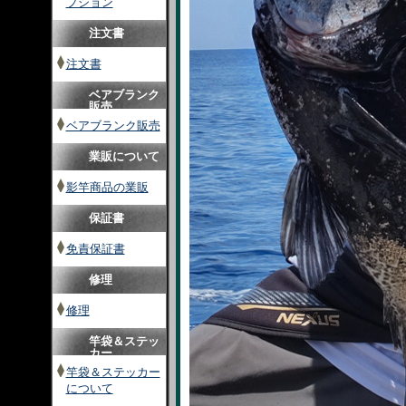
プション
注文書
注文書
ベアブランク
販売
ベアブランク販売
業販について
影竿商品の業販
保証書
免責保証書
修理
修理
竿袋＆ステッ
カー
竿袋＆ステッカー
について