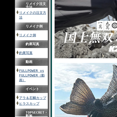
リメイク注文
方法
リメイクの注文方
法
リメイク例
リメイク例
釣果写真
釣果写真
動画
FULLPOWER vs
FULLPOWER（動
画）
イベント
アラ＆石鯛カップ
ヒラスカップ
TOPSECRET・
影族