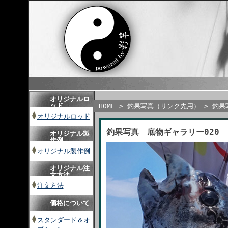
オリジナルロ
ッド
HOME
>
釣果写真（リンク先用）
>
釣果
オリジナルロッド
釣果写真 底物ギャラリー020
オリジナル製
作例
オリジナル製作例
オリジナル注
文方法
注文方法
価格について
スタンダード＆オ