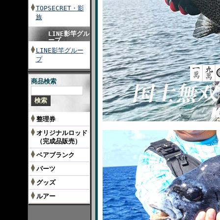
TOPSECRET・影
族
LINE影竿グル
ープ
LINE影竿グルー
プ
商品検索
整理券
オリジナルロッド
（完成品販売）
ベアブランク
パーツ
グッズ
ルアー