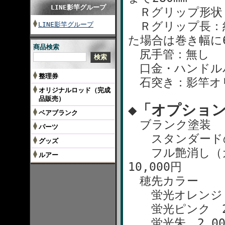
LINE影竿グループ
Ｒグリップ形状
Ｒグリップ長：約
LINE影竿グループ
た場合は巻き幅に
商品検索
尻手管：無し
口金・ハンドルパ
整理券
石突き：影竿オリ
オリジナルロッド（完成
品販売）
◆「オプショ
ベアブランク
ブランク塗装
パーツ
スタンダードの「
グッズ
フル艶消し（ガ
ルアー
10,000円
穂先カラー
蛍光オレンジ 2
蛍光ピンク 2,
蛍光朱 2,00