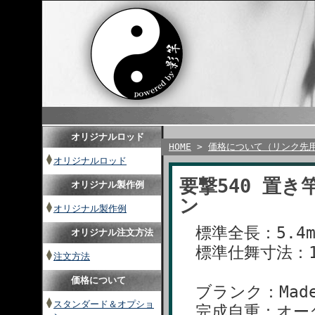
オリジナルロッド
HOME
>
価格について（リンク先
オリジナルロッド
要撃540 置き
オリジナル製作例
ン
オリジナル製作例
標準全長：5.4
オリジナル注文方法
標準仕舞寸法：14
注文方法
価格について
ブランク：Made
スタンダード＆オプショ
完成自重：オー