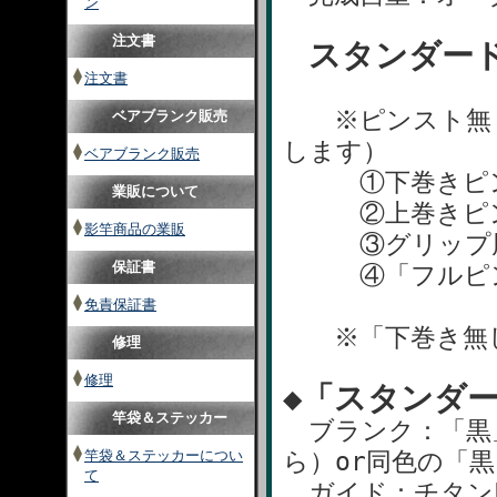
ン
注文書
スタンダード
注文書
※ピンスト無し
ベアブランク販売
します）
ベアブランク販売
①下巻きピンス
業販について
②上巻きピンス
影竿商品の業販
③グリップ周辺
保証書
④「フルピンスト
免責保証書
※「下巻き無し」
修理
修理
◆「スタンダ
竿袋＆ステッカー
ブランク：「黒」
竿袋＆ステッカーについ
ら）or同色の「
て
ガイド：チタンLC（