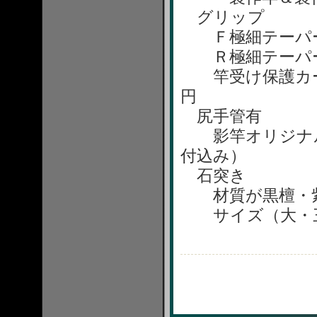
グリップ
Ｆ極細テーパース
Ｒ極細テーパース
竿受け保護カーボ
円
尻手管有
影竿オリジナル総
付込み）
石突き
材質が黒檀・紫檀
サイズ（大・三つ