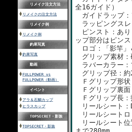
リメイク注文方法
全16ガイド）
ガイドラップ：Ｗ
リメイクの注文方法
ラッピングスレッ
リメイク例
ピンスト：あり（
リメイク例
ップ部分はピンス
釣果写真
ロゴ：「影竿」
釣果写真
グリップ素材：硬
ラバーカラー：
動画
グリップ径：約28
FULLPOWER vs
FULLPOWER（動画）
Ｆグリップ形状
Ｆグリップ裏面
イベント
Ｆグリップ長：指
アラ＆石鯛カップ
リールシート：DP
ヒラスカップ
リールシートロ
TOPSECRET・影族
リールシート位
TOPSECRET・影族
まで280mm