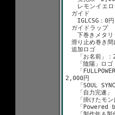
レモンイエロー 
ガイド
IGLCSG：0円
ガイドラップ
下巻きメタリック
滑り止め巻き間に
追加ロゴ
「お名前」：2,
「陰陽」ロゴ：1
「FULLPOWER 
2,000円
「SOUL SYNC
「自力完遂」：1
「掛けたモンは捕る
「Powered b
「製作年＆製作者